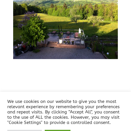
We use cookies on our website to give you the most
La Boutique
Nos services
Notre actualité
relevant experience by remembering your preferences
Espace entreprises
Le Bar Apéro
Se loger
and repeat visits. By clicking “Accept All”, you consent
to the use of ALL the cookies. However, you may visit
"Cookie Settings" to provide a controlled consent.