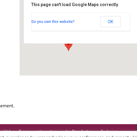
This page can't load Google Maps correctly.
Entre Mets & Vins
OK
Do you own this website?
951, route de Tivillon - Charvonnex
Événements
nement.
ualité
Espace entreprises
Le Bar Apéro
Se loger